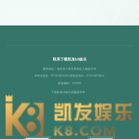
联系下载凯发k8娱乐
通讯地址：湖北省十堰市茅箭区上海路16号
本科生招办：0719-8891093 研究生招办：0719-8878051
邮政编码：442000
下载凯发k8娱乐的版权所有：