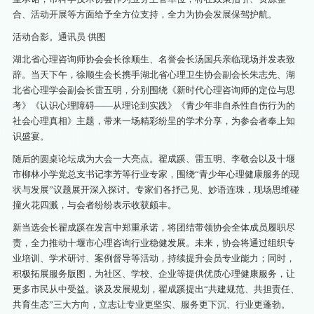
合、活动开展等方面给予全方位支持，全力为协会发展保驾护航。
活动合影。通讯员 供图
湖北省心理咨询师协会会长徐顺生、名誉会长汤国兵亲临现场并发表致
辞。当天下午，徐顺生会长携手湖北省心理卫生协会副会长朱志先、湖
北省心理学会副会长雷五明，分别围绕《新时代心理咨询师的定位与思
考》《认识心理障碍——从理论到实践》《青少年非自杀性自伤行为的
社会心理真相》主题，带来一场精彩纷呈的学术分享，为参会者奉上知
识盛宴。
随后的圆桌论坛成为大会一大亮点。翟成蹊、雷五明、李敬会以及十堰
市柳林小学党总支书记李芳等行业专家，围绕“青少年心理健康服务的现
状与发展”议题展开深入探讨。专家们各抒己见、妙语连珠，现场思维碰
撞火花四溅，与会者纷纷表示收获颇丰。
新当选会长翟成蹊在发言中郑重承诺，将团结带领协会全体成员履职尽
责，全力推动十堰市心理咨询行业稳健发展。未来，协会将通过组织专
业培训、学术研讨、案例督导等活动，持续提升会员专业能力；同时，
积极拓展服务版图，为社区、学校、企业等提供优质心理健康服务，让
更多市民从中受益。谈及发展规划，翟成蹊提出“共建规范、共担责任、
共育生态”三大方向，立志让专业更坚实、服务更下沉、行业更蓬勃。