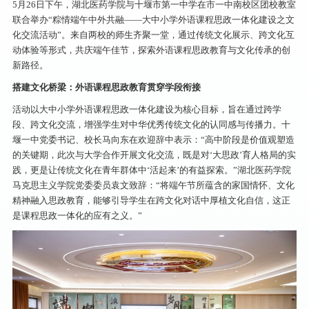
5月26日下午，湖北医药学院与十堰市第一中学在市一中南校区团校教室
联合举办“粽情端午中外共融——大中小学外语课程思政一体化建设之文
化交流活动”。来自两校的师生齐聚一堂，通过传统文化展示、跨文化互
动体验等形式，共庆端午佳节，探索外语课程思政教育与文化传承的创
新路径。
搭建文化桥梁：外语课程思政教育贯穿学段衔接
活动以大中小学外语课程思政一体化建设为核心目标，旨在通过跨学
段、跨文化交流，增强学生对中华优秀传统文化的认同感与传播力。十
堰一中党委书记、校长马向东在欢迎辞中表示：“高中阶段是价值观塑造
的关键期，此次与大学合作开展文化交流，既是对‘大思政’育人格局的实
践，更是让传统文化在青年群体中‘活起来’的有益探索。”湖北医药学院
马克思主义学院党委委员袁文致辞：“将端午节所蕴含的家国情怀、文化
精神融入思政教育，能够引导学生在跨文化对话中厚植文化自信，这正
是课程思政一体化的应有之义。”