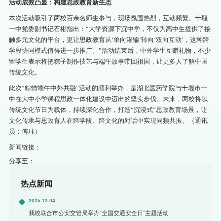
活动成效凸显：构建思政教育新生态
本次活动吸引了两校百余名师生参与，现场氛围热烈，互动频繁。十堰
一中党委副书记石彬指出：“大学资源下沉中学，不仅为高中生提供了接
触多元文化的平台，更让思政教育从‘单向灌输’转向‘双向互动’，这种跨
学段协同模式值得进一步推广。”活动结束后，中外学生互赠礼物，不少
留学生表示将把粽子制作技艺与端午故事带回祖国，让更多人了解中国
传统文化。
此次“粽情端午中外共融”活动的顺利举办，是湖北医药学院与十堰市一
中在大中小学课程思政一体化建设中迈出的坚实步伐。未来，两校将以
传统文化节日为载体，持续深化合作，打造“沉浸式”思政教育场景，让
文化传承与思政育人在跨学段、跨文化的对话中实现同频共振。（通讯
员：傅珏）
新闻链接：
分享至：
热点新闻
2025-12-04
我校联合市公安交管局举办“全国交通安全日”主题活动