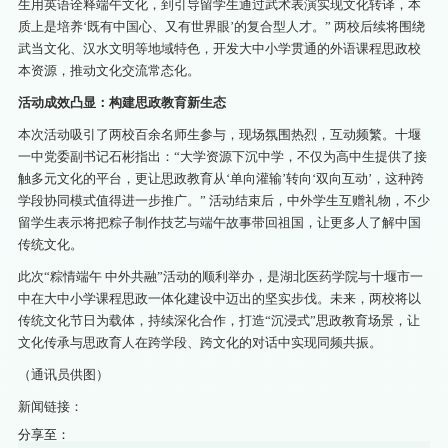
生用英语诠释端午文化，到引导留学生通过武术表演实现文化转译，本
质上是培养‘既有中国心、又有世界眼’的复合型人才。” 两校后续将围绕
武当文化、汉水文明等地域特色，开发大中小学贯通的外语课程思政校
本资源，推动文化交流常态化。
活动成效凸显：构建思政教育新生态
本次活动吸引了两校百余名师生参与，现场氛围热烈，互动频繁。十堰
一中党委副书记石彬指出：“大学资源下沉中学，不仅为高中生提供了接
触多元文化的平台，更让思政教育从‘单向灌输’转向‘双向互动’，这种跨
学段协同模式值得进一步推广。” 活动结束后，中外学生互赠礼物，不少
留学生表示将把粽子制作技艺与端午故事带回祖国，让更多人了解中国
传统文化。
此次“粽情端午 中外共融”活动的顺利举办，是湖北医药学院与十堰市一
中在大中小学课程思政一体化建设中迈出的坚实步伐。未来，两校将以
传统文化节日为载体，持续深化合作，打造“沉浸式”思政教育场景，让
文化传承与思政育人在跨学段、跨文化的对话中实现同频共振。
（通讯员供图）
新闻链接：
分享至：