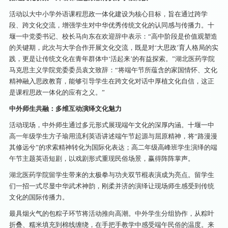
活动以大中小学外语课程思政一体化建设为核心目标，旨在通过跨学
段、跨文化交流，增强学生对中华优秀传统文化的认同感与传播力。十
堰一中党委书记、校长马向东在欢迎辞中表示：“高中阶段是价值观塑造
的关键期，此次与大学合作开展文化交流，既是对‘大思政’育人格局的实
践，更是让传统文化在青年群体中‘活起来’的有益探索。”湖北医药学院
马克思主义学院党委委员袁文致辞：“将端午节所蕴含的家国情怀、文化
精神融入思政教育，能够引导学生在跨文化对话中厚植文化自信，这正
是课程思政一体化的应有之义。”
中外师生共融：多维互动演绎文化魅力
活动现场，中外师生通过多元形式展现端午文化的深厚内涵。十堰一中
高一年级学生方子瑜用流利英语讲述端午节起源与屈原精神，将“路漫漫
其修远兮”的求索精神转化为国际化表达；高二年级高峰班学生演绎的端
午节主题英语短剧，以戏剧形式重现民俗场景，赢得阵阵掌声。
湖北医药学院留学生带来的太极拳与功夫双节棍表演成为亮点。留学生
们一招一式尽显中华武术神韵，刚柔并济的演绎让现场师生感受到传统
文化的国际传播力。
最具烟火气的包粽子环节将活动推向高潮。中外学生分组协作，从粽叶
折叠、糯米填充到棉线缠绕，在手把手教学中感受端午民俗的温度。来