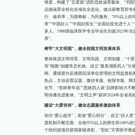
维度，构建了“五星级”进阶思政涵育载体、“书院
品德涵育全程化全域化全息化。做法获教育部专家
行、做表率，为国奉献，为民服务。70%以上的
章”“中国好人”“中国好医生”“全国抗疫先进个人
多人。1980级临床医学专业毕业生刘超2023
质”。
树牢“大文明观”，健全校园文明发展体系
整体推进文明培育、文明实践、文明创建，“十星
等“细胞”创建常态长效。设立“最美湖医药人”
哨、通报督办反馈跟踪清单化管理的文明监督机制
热点，主动设置议题，微信专题、校报专版、网
化节、“杏林青年说”“思政四人谈”品牌影响力
明传播先进集体。“文明之声”获评2024年全省
建设“大爱杏林”，健全志愿服务激励体系
创办“爱心超市”，发放“爱心积分”，设立“好人
度机制不断完善。全校95%以上的师生和100%
个组织或项目获国家级表彰，“彩虹”灾害医学救