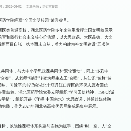
：2025-06-02
文章来源：党委宣传部
药学院蝉联“全国文明校园”荣誉称号。
西医类普通高校，湖北医药学院多年来注重发挥全国文明校园示
培育和践行社会主义核心价值观，以大思政课、大医品德、大文
秉纲而目自张，执本而末自从，着力构建精神文明建设“五项体
育人共同体，与大中小学思政课共同体“双轮驱动”，同上“多彩中
合奏”，从老师“独唱”转变为师生农工“合唱”，从知识“独舞”转
反响。习近平总书记给湖北十堰丹江口库区的环保志愿者回信，
备受鼓舞。湖北医药学院党委立即组织“学习回信精神，当好忠诚
条举措”，组织开讲《守望·中国南水》大思政课，并通过媒体融
实践，作为2024年湖北省高校优秀网络成果集中展示。
目标，以隐性课程体系构建与实施为抓手，围绕“时、空、人”全