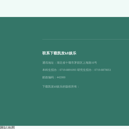
联系下载凯发k8娱乐
通讯地址：湖北省十堰市茅箭区上海路16号
本科生招办：0719-8891093 研究生招办：0719-8878051
邮政编码：442000
下载凯发k8娱乐的版权所有：
网站地图