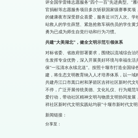
评全国学雷锋志愿服务“四个一百”先进典型。“雁
官捐献等志愿服务项目多次斩获国家级赛事奖项，
的健康夜市深受群众喜爱，服务近10万人次。学
站救人的学生薛慧、紧急抢救车祸伤员的学生黄
勇为已成为师生自觉行动和行为习惯。
共建“大美湖北”，健全文明示范引领体系
对标省委、省政府部署要求，围绕以流域综合治
生发挥专业优势，深入开展美好环境与幸福生活
保“一泓清水永续北送”。按照十堰市打造全国绿
建，将生态文明教育纳入人才培养体系，以一域精
共建丹江口市蒿口村和茅箭区吉祥社区新时代文
不停，广泛开展传统美德、文化礼仪、行为规范
爱行动，带动社区精神文明与物质文明协同发展
祥社区新时代文明实践站均获“十堰市新时代文明
新闻链接：
分享至：