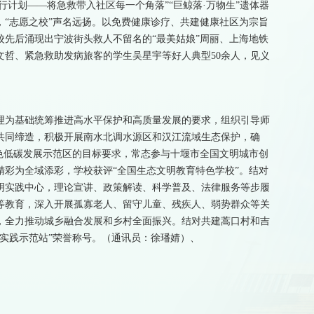
行计划——将急救带入社区每一个角落”“巨鲸落·万物生”遗体器
“志愿之校”声名远扬。以免费健康诊疗、共建健康社区为宗旨
校先后涌现出宁波街头救人不留名的“最美姑娘”周丽、上海地铁
文哲、紧急救助发病旅客的学生吴星宇等好人典型50余人，见义
理为基础统筹推进高水平保护和高质量发展的要求，组织引导师
共同缔造，积极开展南水北调水源区和汉江流域生态保护，确
色低碳发展示范区的目标要求，常态参与十堰市全国文明城市创
彩为全域添彩，学校获评“全国生态文明教育特色学校”。结对
明实践中心，理论宣讲、政策解读、科学普及、法律服务等步履
等教育，深入开展孤寡老人、留守儿童、残疾人、弱势群众等关
，全力推动城乡融合发展和乡村全面振兴。结对共建蒿口村和吉
实践示范站”荣誉称号。（通讯员：徐璠婧）、