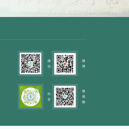
微
微
信
博
微
抖
视
音
频