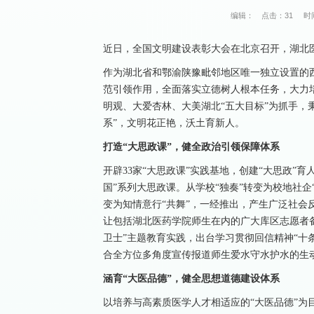
编辑：
点击：
31
时间
近日，全国文明建设表彰大会在北京召开，湖北医
作为湖北省和鄂渝陕豫毗邻地区唯一独立设置的
范引领作用，全面落实立德树人根本任务，大力
明观、大爱杏林、大美湖北“五大目标”为抓手，
系”，文明花正艳，沃土育新人。
打造“大思政课”，健全政治引领保障体系
开辟33家“大思政课”实践基地，创建“大思政”
国”系列大思政课。从学校“独奏”转变为校地社企“
变为知情意行“共舞”，一经推出，产生广泛社会
让包括湖北医药学院师生在内的广大库区志愿者
卫士”主题教育实践，出台学习贯彻回信精神“十
合全方位多角度宣传报道师生爱水守水护水的生动
涵育“大医品德”，健全思想道德建设体系
以培养与高素质医学人才相适应的“大医品德”为