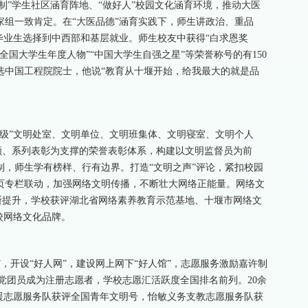
制”学生社区涵育阵地、“做好人”校园文化涵育环境，推动大医
组一致肯定。在“大医品德”涵育实践下，师生讲政治、重品
毕业生选择到中西部和基层就业。师生校友中获得“白求恩奖
”“全国大学生年度人物”“中国大学生自强之星”等荣誉称号的有150
年当选中国工程院院士，他说“教育从十堰开始，给我最大的就是品
级”文明处室、文明单位、文明班集体、文明寝室、文明个人
引领、系列表彰为支撑的荣誉表彰体系，构建以文明监督员为前
，师生学有榜样、行有边界。打造“文明之声”评论，紧扣校园
页专栏联动，加强网络文明传播，不断壮大网络正能量。网络文
不断提升，学校获评湖北省网络素养教育示范基地、十堰市网络文
高校网络文化品牌。
奖”，开设“好人网”，建设网上网下“好人馆”，志愿服务激励嘉许制
的党团员成为注册志愿者，学校志愿汇活跃度全国排名前列。20余
援志愿服务队获评全国青年文明号，怡敏义务支教志愿服务队获