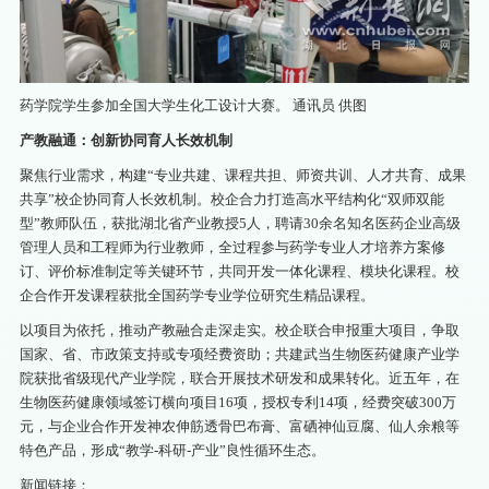
药学院学生参加全国大学生化工设计大赛。 通讯员 供图
产教融通：创新协同育人长效机制
聚焦行业需求，构建“专业共建、课程共担、师资共训、人才共育、成果
共享”校企协同育人长效机制。校企合力打造高水平结构化“双师双能
型”教师队伍，获批湖北省产业教授5人，聘请30余名知名医药企业高级
管理人员和工程师为行业教师，全过程参与药学专业人才培养方案修
订、评价标准制定等关键环节，共同开发一体化课程、模块化课程。校
企合作开发课程获批全国药学专业学位研究生精品课程。
以项目为依托，推动产教融合走深走实。校企联合申报重大项目，争取
国家、省、市政策支持或专项经费资助；共建武当生物医药健康产业学
院获批省级现代产业学院，联合开展技术研发和成果转化。近五年，在
生物医药健康领域签订横向项目16项，授权专利14项，经费突破300万
元，与企业合作开发神农伸筋透骨巴布膏、富硒神仙豆腐、仙人余粮等
特色产品，形成“教学-科研-产业”良性循环生态。
新闻链接：