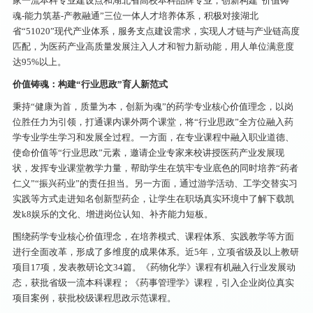
家一流本科专业建设点和湖北省高校本科品牌专业，创新构建“价值铸
魂-能力筑基-产教融通”三位一体人才培养体系，积极对接湖北
省“51020”现代产业体系，服务支点建设需求，实现人才链与产业链高度
匹配，为医药产业高质量发展注入人才和智力新动能，用人单位满意度
达95%以上。
价值铸魂：构建“行业思政”育人新范式
秉持“健康为首，质量为本，创新为魂”的药学专业核心价值理念，以岗
位胜任力为引领，打通课内课外两个课堂，将“行业思政”全方位融入药
学专业学生学习和发展全过程。一方面，在专业课程中融入职业道德、
使命价值等“行业思政”元素，邀请企业专家来校讲授医药产业发展现
状，发挥专业课堂教学力量，帮助学生在筑牢专业底色的同时培养“药者
仁义”“振兴药业”的责任担当。另一方面，通过游学活动、工学交替实习
实践等方式走进知名创新型药企，让学生在职场真实环境中了解下载凯
发k8娱乐的文化、增进岗位认知、补齐能力短板。
围绕药学专业核心价值理念，在培养模式、课程体系、实践教学等方面
进行全面改革，形成了多维度的成果体系。近5年，立项省级及以上教研
项目17项，发表教研论文34篇。《药物化学》课程有机融入行业发展动
态，获批省级一流本科课程；《药事管理学》课程，引入企业岗位真实
项目案例，获批校级课程思政示范课程。