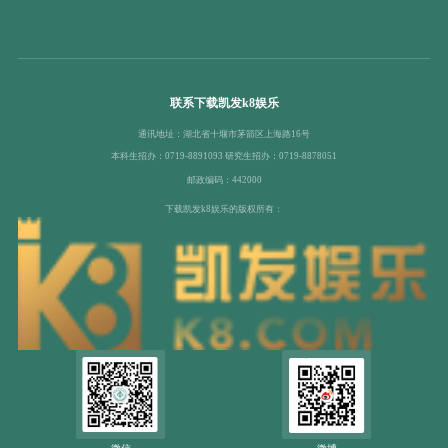
联系下载凯发k8娱乐
通讯地址：湖北省十堰市茅箭区上海路16号
本科生招办：0719-8891093 研究生招办：0719-8878051
邮政编码：442000
下载凯发k8娱乐的版权所有：