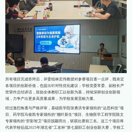
所有项目完成答辩后，评委组林宏伟教授对参赛项目逐一点评，既肯定
各项目的创新价值，也提出针对性优化建议；学校党委常委、副校长严
世荣作总结讲话，鼓励全体教职工以创新为基，持续深耕创业创新领
域，力争产出更多高质量成果，为学校发展贡献力量。
经过激烈角逐与严格评审，基础医学院张勇洪专家领衔的“达思科技”项
目、药学院马俊凯专家领衔的“翘叶新生”项目、生物医学工程学院陈文
专家领衔的“肝影智卫”项目脱颖而出，斩获比赛前三名。这三个项目将
代表学校征战2025年湖北省“工友杯”第七届职工创业创新大赛，学校工