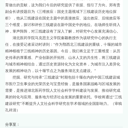
育做出的贡献，这为我们今后的研究提供了依据、指引了方向。郑有贵
副会长讲授题目为《三维效应：国史主题视域下三线建设历史地位探
析》，他从三线建设在国史主题中的直接效应、溢出效应、后续效应等
三个维度，探讨和评价三线建设在新中国史中的地位。在场师生听得入
神，掌声阵阵，对三线建设有了深入了解，对研究中心发展充满信心。
湖北医药学院马克思主义学院秦颖教授作为该研究中心的执行主
任，在接受记者采访时讲到：“作为鄂西北三线建设的重镇，十堰的城市
精神根植于三线精神的历史基因。今后，我们将立足于三重维度：从历
史传承的厚重感、产业创新的开拓性、山水人文的共生性，将三线建设
与城市精神相结合，通过历史资源转化为文化资本，为城市注入差异化
发展的精神动力，以十堰节点之为服务湖北支点建设。”
挖掘、研究与传承“三线建设”时期包括十堰在内的中国三线建设城
市医疗卫生事业的光荣历史与宝贵经验，是服务国家战略与区域发展的
需要，是推进湖北医药学院人文社会科学学科建设与发展、推动研究成
果的转化与应用、服务地方经济社会发展的重要依托。学校将通过“三线
建设研究”不断提升人文社会科学研究在学术领域的全国影响力。（审稿
孔祥清）
分享至：