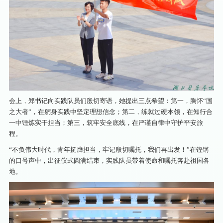
会上，郑书记向实践队员们殷切寄语，她提出三点希望：第一，胸怀“国
之大者”，在躬身实践中坚定理想信念；第二，练就过硬本领，在知行合
一中锤炼实干担当；第三，筑牢安全底线，在严谨自律中守护平安旅
程。
“不负伟大时代，青年挺膺担当，牢记殷切嘱托，我们再出发！”在铿锵
的口号声中，出征仪式圆满结束，实践队员带着使命和嘱托奔赴祖国各
地。