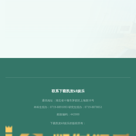
联系下载凯发k8娱乐
通讯地址：湖北省十堰市茅箭区上海路16号
本科生招办：0719-8891093 研究生招办：0719-8878051
邮政编码：442000
下载凯发k8娱乐的版权所有：