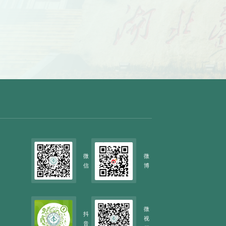
微
微
信
博
微
抖
视
音