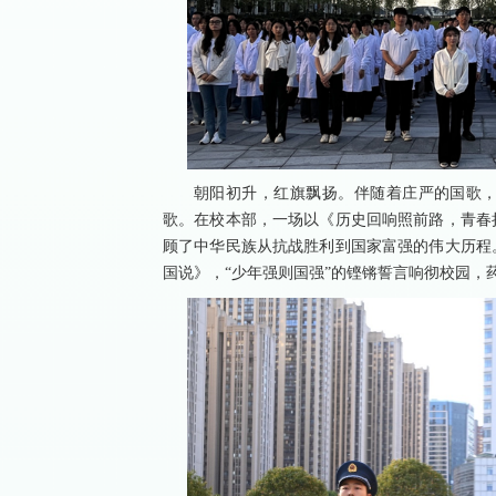
朝阳初升，红旗飘扬。伴随着庄严的国歌
歌。在校本部，一场以《历史回响照前路，青春
顾了中华民族从抗战胜利到国家富强的伟大历程
国说》，“少年强则国强”的铿锵誓言响彻校园，