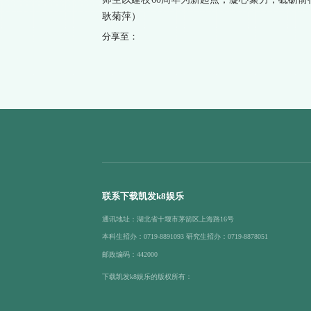
耿菊萍）
分享至：
联系下载凯发k8娱乐
通讯地址：湖北省十堰市茅箭区上海路16号
本科生招办：0719-8891093 研究生招办：0719-8878051
邮政编码：442000
下载凯发k8娱乐的版权所有：