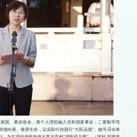
怀家国、勇担使命，将个人理想融入党和国家事业；二要勤学笃
崇德向善、敬畏生命，以实际行动践行“大医品德”。她号召全体
行，为实现中华民族伟大复兴贡献“湖医药力量”。（审核 郑建超