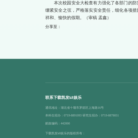
本次校园安全大检查有力强化了各部门的防
绷紧安全之弦，严格落实安全责任，细化各项措
祥和、愉快的假期。（审稿 孟鑫）
分享至：
联系下载凯发k8娱乐
通讯地址：湖北省十堰市茅箭区上海路16号
本科生招办：0719-8891093 研究生招办：0719-8878051
邮政编码：442000
下载凯发k8娱乐的版权所有：