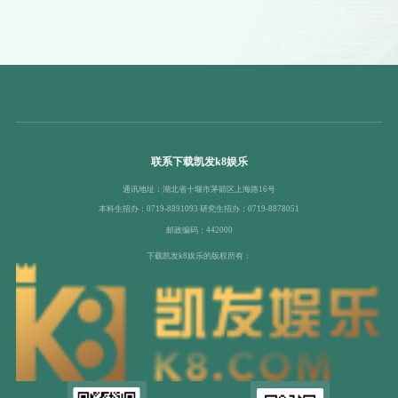
联系下载凯发k8娱乐
通讯地址：湖北省十堰市茅箭区上海路16号
本科生招办：0719-8891093 研究生招办：0719-8878051
邮政编码：442000
下载凯发k8娱乐的版权所有：