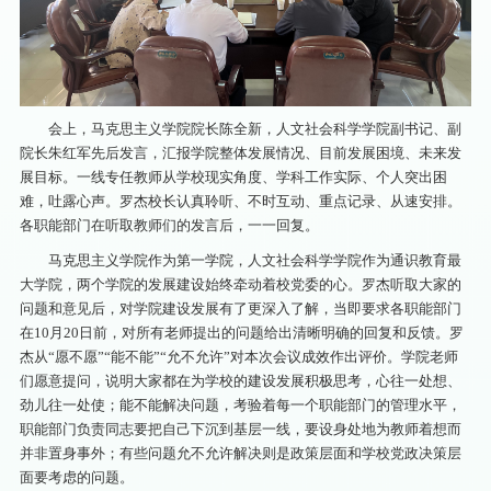
会上，马克思主义学院院长陈全新，人文社会科学学院副书记、副
院长朱红军先后发言，汇报学院整体发展情况、目前发展困境、未来发
展目标。一线专任教师从学校现实角度、学科工作实际、个人突出困
难，吐露心声。罗杰校长认真聆听、不时互动、重点记录、从速安排。
各职能部门在听取教师们的发言后，一一回复。
马克思主义学院作为第一学院，人文社会科学学院作为通识教育最
大学院，两个学院的发展建设始终牵动着校党委的心。罗杰听取大家的
问题和意见后，对学院建设发展有了更深入了解，当即要求各职能部门
在10月20日前，对所有老师提出的问题给出清晰明确的回复和反馈。罗
杰从“愿不愿”“能不能”“允不允许”对本次会议成效作出评价。学院老师
们愿意提问，说明大家都在为学校的建设发展积极思考，心往一处想、
劲儿往一处使；能不能解决问题，考验着每一个职能部门的管理水平，
职能部门负责同志要把自己下沉到基层一线，要设身处地为教师着想而
并非置身事外；有些问题允不允许解决则是政策层面和学校党政决策层
面要考虑的问题。