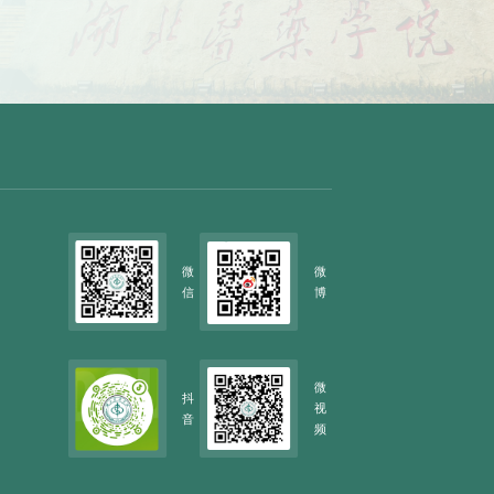
微
微
信
博
微
抖
视
音
频