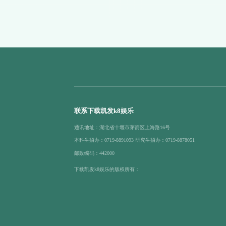
联系下载凯发k8娱乐
通讯地址：湖北省十堰市茅箭区上海路16号
本科生招办：0719-8891093 研究生招办：0719-8878051
邮政编码：442000
下载凯发k8娱乐的版权所有：