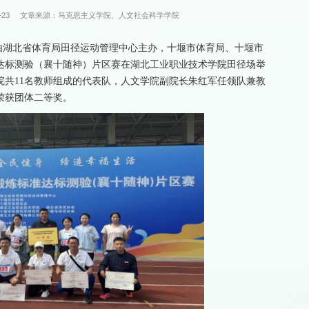
23
文章来源：马克思主义学院、人文社会科学学院
午，由湖北省体育局田径运动管理中心主办，十堰市体育局、十堰市
准达标测验（襄十随神）片区赛在湖北工业职业技术学院田径场举
院共11名教师组成的代表队，人文学院副院长朱红军任领队兼教
荣获团体二等奖。