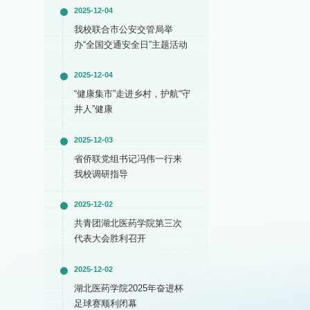
2025-12-04
我校联合市公安交管局举
办“全国交通安全日”主题活动
2025-12-04
“健康集市”走进乡村，护航“守
井人”健康
2025-12-03
省侨联党组书记冯伟一行来
我校调研指导
2025-12-02
共青团湖北医药学院第三次
代表大会胜利召开
2025-12-02
湖北医药学院2025年奋进杯
足球赛顺利闭幕