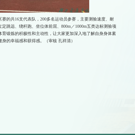
赛的共16支代表队，200多名运动员参赛，主要测验速度、耐
定跳远、绕杆跑、坐位体前屈、800m／1000m五类达标测验项
体育锻炼的积极性和主动性，让大家更加深入地了解自身身体素
健身的幸福感和获得感。（审核 孔祥清）