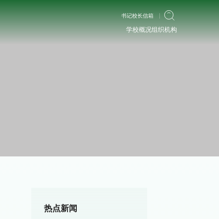
书记校长信箱
学校概况
组织机构
热点新闻