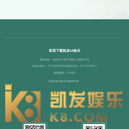
联系下载凯发k8娱乐
通讯地址：湖北省十堰市茅箭区上海路16号
本科生招办：0719-8891093 研究生招办：0719-8878051
邮政编码：442000
下载凯发k8娱乐的版权所有：