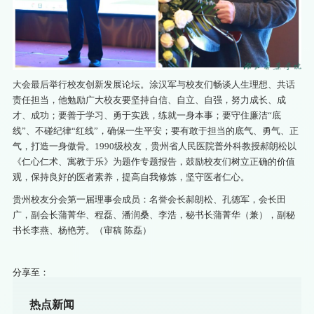
大会最后举行校友创新发展论坛。涂汉军与校友们畅谈人生理想、共话
责任担当，他勉励广大校友要坚持自信、自立、自强，努力成长、成
才、成功；要善于学习、勇于实践，练就一身本事；要守住廉洁“底
线”、不碰纪律“红线”，确保一生平安；要有敢于担当的底气、勇气、正
气，打造一身傲骨。1990级校友，贵州省人民医院普外科教授郝朗松以
《仁心仁术、寓教于乐》为题作专题报告，鼓励校友们树立正确的价值
观，保持良好的医者素养，提高自我修炼，坚守医者仁心。
贵州校友分会第一届理事会成员：名誉会长郝朗松、孔德军，会长田
广，副会长蒲菁华、程磊、潘润桑、李浩，秘书长蒲菁华（兼），副秘
书长李燕、杨艳芳。（审稿 陈磊）
分享至：
热点新闻