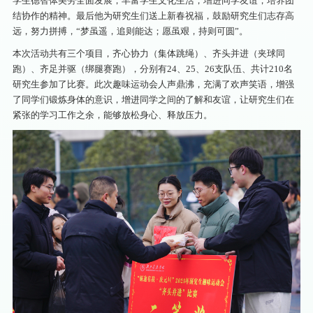
学生德智体美劳全面发展，丰富学生文化生活，增进同学友谊，培养团
结协作的精神。最后他为研究生们送上新春祝福，鼓励研究生们志存高
远，努力拼搏，“梦虽遥，追则能达；愿虽艰，持则可圆”。
本次活动共有三个项目，齐心协力（集体跳绳）、齐头并进（夹球同
跑）、齐足并驱（绑腿赛跑），分别有24、25、26支队伍、共计210名
研究生参加了比赛。此次趣味运动会人声鼎沸，充满了欢声笑语，增强
了同学们锻炼身体的意识，增进同学之间的了解和友谊，让研究生们在
紧张的学习工作之余，能够放松身心、释放压力。