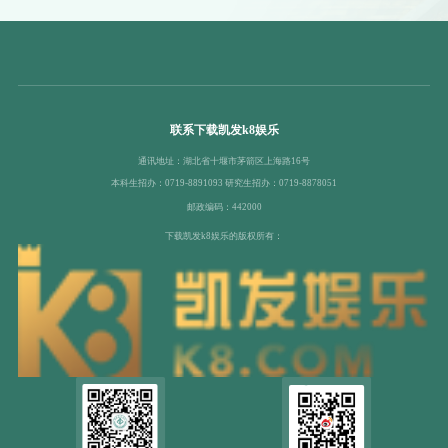
联系下载凯发k8娱乐
通讯地址：湖北省十堰市茅箭区上海路16号
本科生招办：0719-8891093 研究生招办：0719-8878051
邮政编码：442000
下载凯发k8娱乐的版权所有：