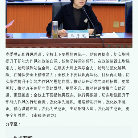
党委书记郑丹凤强调，全校上下要思想再统一、站位再提高，切实增强
提升干部能力作风的政治自觉，始终坚持党的领导、在政治建设上增强
定力，始终做到站位全局、在服务大局上竭尽全力，始终防范化解风
险、在确保安全上精准发力；全校上下要认识再深化、目标再明确，切
实增强提升干部能力作风的思想自觉，推动从严治党向深处拓展、更显
勇毅，推动改革创新向高处攀登、更显不凡，推动跨越发展向实处迈
进、更显担当；全校上下要措施再压实、执行再跟进，切实增强提升干
部能力作风的行动自觉，强化争先意识、迅速精彩开局，强化效率意
识、精心谋篇布局，强化为民意识、主动躬身入局，强化能力意识、勇
争全年胜局。（审稿 陈建龙）
分享至：