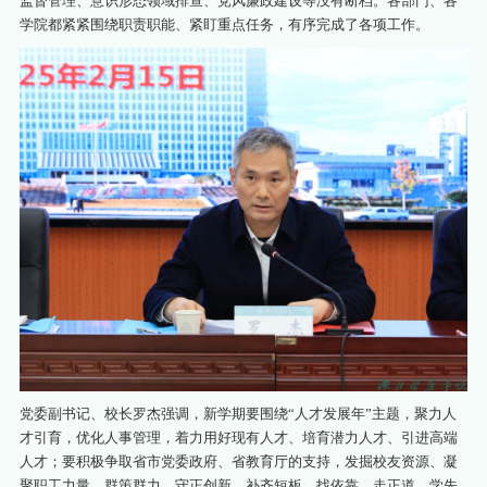
监督管理、意识形态领域排查、党风廉政建设等没有断档。各部门、各
学院都紧紧围绕职责职能、紧盯重点任务，有序完成了各项工作。
党委副书记、校长罗杰强调，新学期要围绕“人才发展年”主题，聚力人
才引育，优化人事管理，着力用好现有人才、培育潜力人才、引进高端
人才；要积极争取省市党委政府、省教育厅的支持，发掘校友资源、凝
聚职工力量，群策群力、守正创新、补齐短板，找依靠、走正道、学先