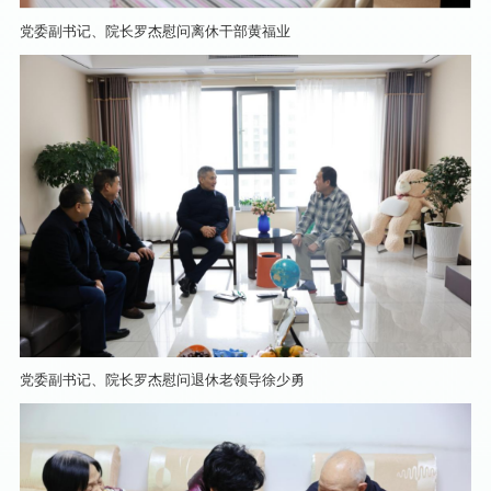
党委副书记、院长罗杰慰问离休干部黄福业
党委副书记、院长罗杰慰问退休老领导徐少勇