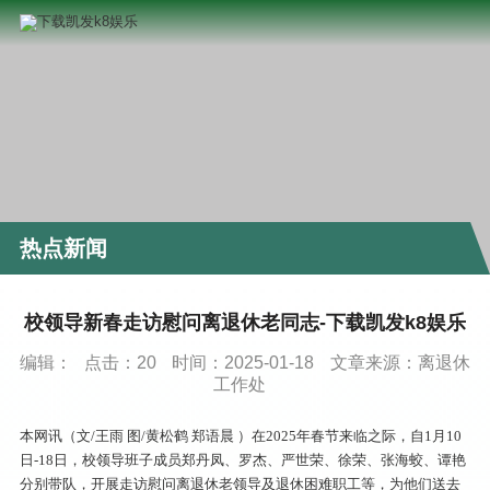
热点新闻
校领导新春走访慰问离退休老同志-下载凯发k8娱乐
编辑：
点击：
20
时间：2025-01-18
文章来源：离退休
工作处
本网讯（文/王雨 图/黄松鹤 郑语晨 ）在2025年春节来临之际，自1月10
日-18日，校领导班子成员郑丹凤、罗杰、严世荣、徐荣、张海蛟、谭艳
分别带队，开展走访慰问离退休老领导及退休困难职工等，为他们送去