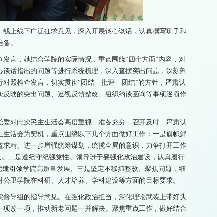
，线上线下广泛征求意见，深入开展谈心谈话，认真撰写班子和
准备。
发言，她结合学院的实际情况，重点围绕“四个方面”内容，对
心谈话指出的问题等进行系统梳理，深入查摆突出问题，深刻剖
对照检查发言，切实贯彻“团结—批评—团结”的方针，严肃认
众反映的突出问题、巡视反馈整改、组织约谈函询等事项逐项作
党委对此次民主生活会高度重视，准备充分，召开及时，严肃认
主生活会为契机，重点围绕以下几个方面做好工作：一是旗帜鲜
益求精、进一步增强统筹谋划，统揽全局的意识，力争打开工作
贡献。二是遵纪守纪强党性。领导班子要强化政治建设，认真履行
党建引领学院高质量发展。三是坚定不移抓整改。聚焦问题，细
对公卫学院在科研、人才培养、学科建设等方面的目标要求。
实督导组的指导意见。在强化政治担当，深化理论武装上带好头
一项改一项，推动新老问题一并解决。聚焦重点工作，做好结合