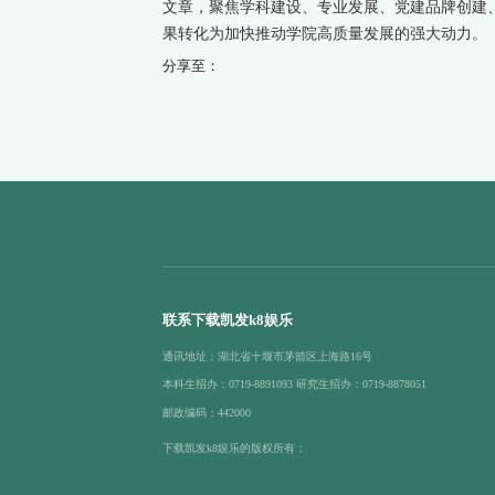
文章，聚焦学科建设、专业发展、党建品牌创建
果转化为加快推动学院高质量发展的强大动力。（
分享至：
联系下载凯发k8娱乐
通讯地址：湖北省十堰市茅箭区上海路16号
本科生招办：0719-8891093 研究生招办：0719-8878051
邮政编码：442000
下载凯发k8娱乐的版权所有：