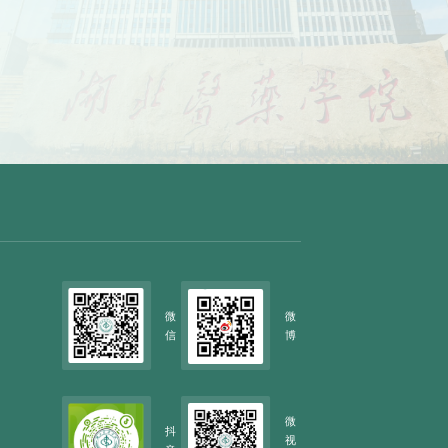
微
微
信
博
微
抖
视