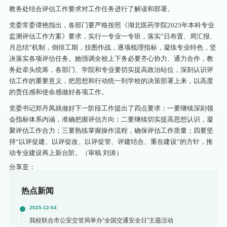
教务处结合评估工作要求对工作任务进行了解读和部署。
党委常委谭艳指出，各部门要严格按照《湖北医药学院2025年本科专业
监测评估工作方案》要求，实行一专业一专班，落实“日布置、周汇报、
月总结”机制，倒排工期，挂图作战，逐项梳理指标，凝练专业特色，坚
决落实各项评估任务。她强调全校上下务必要齐心协力、通力合作，教
务处牵头统筹，各部门、学院和专业要切实提高政治站位，深刻认识评
估工作的重要意义，把思想和行动统一到学校的决策部署上来，以高度
的责任感和使命感做好各项工作。
党委书记郑丹凤就做好下一阶段工作提出了四点要求：一要继续深刻领
会指标体系内涵，准确把握评估方向；二要继续切实提高思想认识，凝
聚评估工作合力；三要熟练掌握操作流程，确保评估工作质量；四要坚
持“以评促建、以评促改、以评促管、评建结合、重在建设”的方针，推
动专业建设再上新台阶。（审稿 刘涛）
分享至：
热点新闻
2025-12-04
我校联合市公安交管局举办“全国交通安全日”主题活动