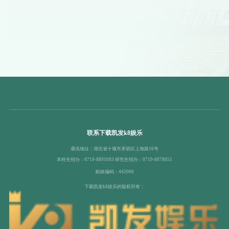
联系下载凯发k8娱乐
通讯地址：湖北省十堰市茅箭区上海路16号
本科生招办：0719-8891093 研究生招办：0719-8878051
邮政编码：442000
下载凯发k8娱乐的版权所有：