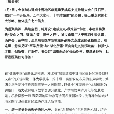
【编者按】
2月5日，全省加快建成中部地区崛起重要战略支点推进大会在汉召开，
按照“一年开新局、五年大变化、十年结硕果”的步骤，提出重点实施七
大战略、整体提升七个能力。
为凝聚共识、共绘蓝图，特开设“建成支点•我来谈”专栏，本栏目将聚
焦“使命之问、破题之策、担当之行”。通过邀请广大干部师生谈认识，
谈体会，谈举措，全景展现医学院校服务战略支点建设的硬核担当。在
这里，您将见证“医学所能”与“湖北所需”双向奔赴的澎湃动能，触摸“人
才链、创新链、产业链、资金链”四链融合的强劲脉搏。奋进新征程，且
看湖医药如何作答！
在“健康中国”战略纵深推进、湖北省“加快建成中部地区崛起的重要战略
支点”的关键时期，作为学校唯一跨十堰、襄阳双城布局的临床学院，第
四临床学院将依托襄阳市第一人民医院，以健全“双院融合”体制机制为
突破口，着力破解临床教学资源分散化、产学研协同碎片化等发展难
题，积极探索十堰-襄阳两地医学教育协同发展新路径，为鄂豫陕渝毗邻
地区医疗卫生教育区域协作注入新动能。
一、
进一步提升医教研协同水平。
探索“双院融合”学科管理机制，结合