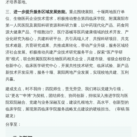
才培养基地。
三、
进一步提升服务区域
发展
效能。
重点围绕襄阳、十堰两地医疗单
位、生物医药企业技术需求，积极推动整合第四临床学院、附属襄阳市
第一人民医院及襄阳科研资源和科研力量，以中药现代化产品、药食同
源大健康产品、干细胞治疗、医疗器械等医药健康领域的技术开发、产
业化研究为核心，共建科研平台、共引高端人才、共报科研项目、共克
技术难题、共育研究成果、共推成果转化，带动产业升级，服务区域经
济社会发展。积极推动共建产业技术研究服务平台，探索“医产学研
用”模式，联合附属医院和生物医药相关企业，共建市级、省级企校联合
创新中心、临床医学研究中心，开展共性技术研究、临床试验、新产品
新技术开发应用，服务十堰、襄阳两地产业发展，实现校地共建、互利
共赢。
建成支点，时不我待；四院师生，责无旁贷。我们将以党建为引领，
以“更名”“申博”为契机，团结师生、协同创新，持续深入推进学院与医
院双院融合、党建与业务深融互促，建设扎根地方、高水平、创新型的
临床学院，展现第四临床学院服务战略支点建设的硬核担当。（审稿 陈
建龙）
分享至：