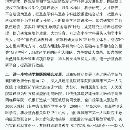
地方需求、医院发展和学院实际情况制定学科建设发展规划。围绕博士
授权立项建设和学位点建设要求，以学术梯队、科学研究、人才培养、
平台建设为重点，把重点学科与重点专科建设紧密结合起来，把重点专
科优势提升为学科建设强势，不断提高学科建设水平。加强研究生导师
队伍建设，落实好“研究生导师后备培养”计划，规范研究生培养过程管
理，提升研究生培养质量。大力培育、引进高水平学科带头人和学术带
头人，健全“依托临床做科研，依靠科研兴临床”科研制度体系，凝练5个
左右重点研究方向，在院内组建以学科为中心的基础与临床相结合的相
关“研究中心”，组建跨学科的研究大团队，力争突破大成果。加强国家
自然科学基金等重点项目培育，加大科技成果奖励力度。进一步整合科
研平台，提高运行效能。
二、
进一步推动学校医院
融合
发展。
以积极推动签署《湖北医药学院与
襄阳市政府合作意向书》、深入共建湖北医药学院附属襄阳市第一人民
医院（湖北医药学院第四临床学院）为契机，将附属襄阳市第一人民医
院建设成为甲方稳固型的附属医院，且依托其建好建强湖北医药学院第
四临床学院，积极打造成一所医教研协同发展、全口径学生人数达到
3000人规模（其中襄阳校区学生不少于2000人）的高水平、创新型临床
医学院。积极整合相关医疗卫生机构，由附属襄阳市第一人民医院主导
构建医教联合体，并力所能及地接纳一定数量的学生开展教育教学、实
习实训和就业创业，共同打造教育教学-实习实践-就业创新创业一体化人