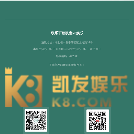
联系下载凯发k8娱乐
通讯地址：湖北省十堰市茅箭区上海路16号
本科生招办：0719-8891093 研究生招办：0719-8878051
邮政编码：442000
下载凯发k8娱乐的版权所有：