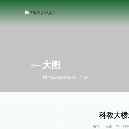
大图
下载凯发k8娱乐首页
大图
科教大楼
编辑：
点击：
76
时间